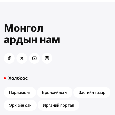
Монгол
ардын нам
Холбоос
Парламент
Ерөнхийлөгч
Засгийн газар
Эрх зүйн сан
Иргэний портал