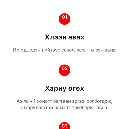
01
Хүлээн авах
Иргэд, олон нийтээс санал, хүсэлт хүлээн авна.
02
Хариу өгөх
Ажлын 1 хоногт багтаан эргэж холбогдож,
шаардлагатай нэмэлт тайлбарыг авна.
03