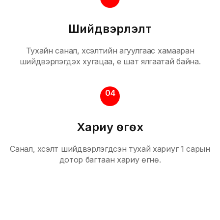
Шийдвэрлэлт
Тухайн санал, хүсэлтийн агуулгаас хамааран
шийдвэрлэгдэх хугацаа, үе шат ялгаатай байна.
04
Хариу өгөх
Санал, хүсэлт шийдвэрлэгдсэн тухай хариуг 1 сарын
дотор багтаан хариу өгнө.