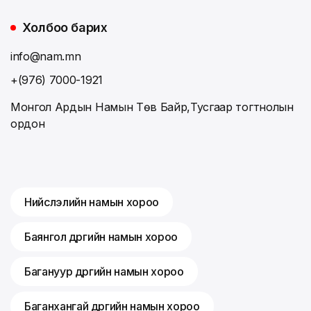
Холбоо барих
info@nam.mn
+(976) 7000-1921
Монгол Ардын Намын Төв Байр,Тусгаар тогтнолын
ордон
Нийслэлийн намын хороо
Баянгол дүүргийн намын хороо
Багануур дүүргийн намын хороо
Баганхангай дүүргийн намын хороо