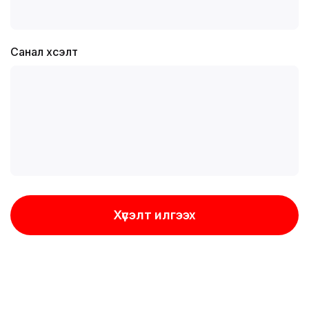
Санал хүсэлт
Хүсэлт илгээх
Хүсэлт илгээх