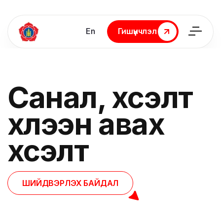
En
Гишүүнчлэл
Гишүүнчлэл
Санал, хүсэлт
хүлээн авах
хүсэлт
ШИЙДВЭРЛЭХ БАЙДАЛ