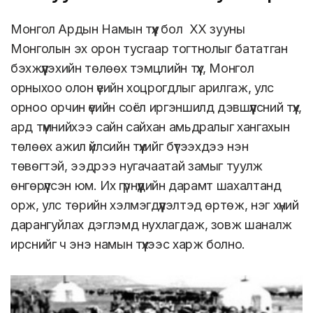
тогтнолын тэмцлийн түүх
Монгол Ардын Намын түүх бол ХХ зууны
Монголын эх орон тусгаар тогтнолыг бататган
бэхжүүлэхийн төлөөх тэмцлийн түүх, Монгол
орныхоо олон үеийн хоцрогдлыг арилгаж, улс
орноо орчин үеийн соёл иргэншилд дэвшүүлсний түүх,
ард түмнийхээ сайн сайхан амьдралыг хангахын
төлөөх ажил үйлсийн түүхийг бүтээхдээ нэн
төвөгтэй, ээдрээ нугачаатай замыг туулж
өнгөрүүлсэн юм. Их гүрнүүдийн дарамт шахалтанд
орж, улс төрийн хэлмэгдүүлэлтэд өртөж, нэг хүний
дарангуйлах дэглэмд нухлагдаж, зовж шаналж
ирснийг ч энэ намын түүхээс харж болно.