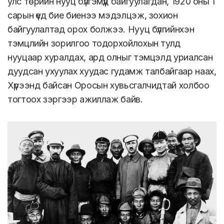
улс төрийн нууц бүлгэмүүд байгуулагдан, 1920 оны 1
сарын үед бие биенээ мэдэлцэж, зохион
байгуулалтад орох болжээ. Нууц бүлгийнхэн
тэмцлийн зорилгоо тодорхойлохын тулд
нууцаар хуралдах, ард олныг тэмцэлд уриалсан
дуудсан ухуулах хуудас гудамж талбайгаар наах,
Хүрээнд байсан Оросын хувьсгалчидтай холбоо
тогтоох зэргээр ажиллаж байв.