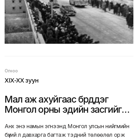
Огноо
XIX-XX зуун
Мал аж ахуйгаас бүрддэг
Монгол орны эдийн засгийг
олон салбарт шилжүүлэв
Анх энэ намын эгнээнд Монгол улсын нийгмийн
бүхий л давхарга багтаж тэдний төлөөлөл орж