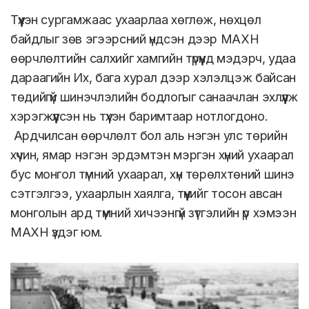
Түүхэн сургамжаас ухаарлаа хөглөж, нөхцөл
байдлыг зөв эгээрсний үндсэн дээр МАХН
өөрчлөлтийн салхийг хамгийн түрүүнд мэдэрч, удаа
дараагийн Их, бага хурал дээр хэлэлцэж байсан
төдийгүй шинэчлэлийн бодлогыг санаачлан эхлүүлж
хэрэгжүүлсэн нь түүхэн баримтаар нотлогдоно.
Ардчилсан өөрчлөлт бол аль нэгэн улс төрийн
хүчин, ямар нэгэн эрдэмтэн мэргэн хүний ухаарал
бус монгол түмний ухаарал, хүн төрөлхтөний шинэ
сэтгэлгээ, ухаарлын хаялга, түүнийг тосон авсан
монголын ард түмний хичээнгүй зүтгэлийн үр хэмээн
МАХН үздэг юм.