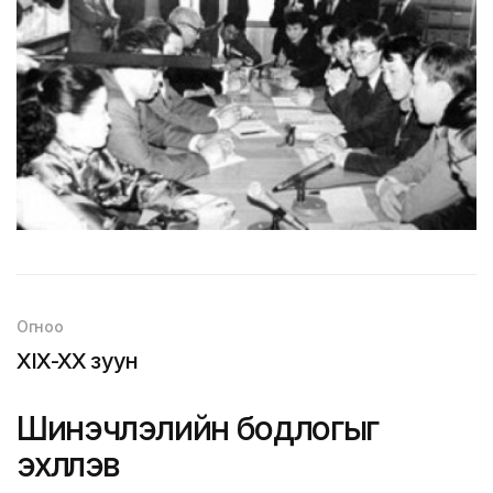
Огноо
XIX-XX зуун
Шинэчлэлийн бодлогыг
эхлүүлэв