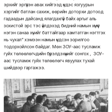
эрхийг эргүүлэн авах хийгээд үндэс язгуурын
хэргийг батлан сахиж, өөрийн доторхи дотоод
гадаадын дайсанд ялагдахгүй байх аргыг аль
зохистой эрс тэс үйлдэхэд бидний намын хүмүүс
нэгэн санаа хүчийг баттайгаар хамтатган нэгтгэх
нь чухал” хэмээн намын үндсэн зорилгоо
тодорхойлсон байдаг. Мөн ЗОУ-аас тусламж
гуйх төлөөлөгчдийн бүрэлдэхүүнийг сонгох , ЗОУ-
аас тусламж гуйх төлөөлөгч явуулах тухай
шийдвэр гаргажээ.