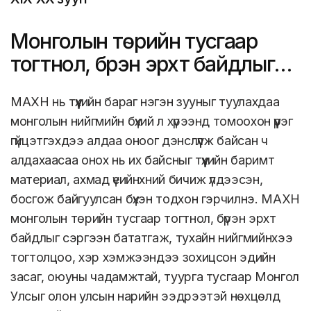
Монголын төрийн тусгаар
тогтнол, бүрэн эрхт байдлыг
сэргээн бататгав
МАХН нь түүхийн бараг нэгэн зууныг туулахдаа
монголын нийгмийн бүхий л хүрээнд томоохон үүрэг
гүйцэтгэхдээ алдаа оноог дэнслүүлж байсан ч
алдахаасаа онох нь их байсныг түүхийн баримт
материал, ахмад үеийнхний бичиж үлдээсэн,
босгож байгуулсан бүхэн тодхон гэрчилнэ. МАХН
монголын төрийн тусгаар тогтнол, бүрэн эрхт
байдлыг сэргээн бататгаж, тухайн нийгмийнхээ
тогтолцоо, хэр хэмжээндээ зохицсон эдийн
засаг, оюуны чадамжтай, туурга тусгаар Монгол
Улсыг олон улсын нарийн ээдрээтэй нөхцөлд