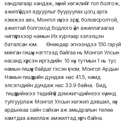
хандлагаар хандаж, хүний хөгжлийг гол болгож,
ажилгүйдэл ядуурлыг бууруулах цогц арга
хэмжээ авч, Монгол хүнээ эрүүл, боловсролтой,
ажилтай болгоход бодлого үйл ажиллагаагаа
чиглүүлэхээр намын Их хурлаар хэлэлцэн
баталсан юм. Өнөөдөр эгнээндээ 150 гаруй
мянган гишүүн нэгтгээд байгаа нь Монгол Улсын
насанд хүрсэн иргэдийн 10 хүн тутмын 1 нь тус
намын гишүүн байдаг гэсэн үг юм. Монгол Ардын
Намын гишүүдийн дундаж нас 41.5, намд
элсэгчдийн дундаж нас 33.9 байна. Бид,
гишүүдийнхээ төдийгүй дэмжигчдийнхээ хүчинд
тулгуурлаж Монгол Улсын хөгжил дэвшил, хүн
ардынхаа сайн сайхан аж амьдралын төлөө
хамтдаа ажиллаж амжилтад хүрч байна.