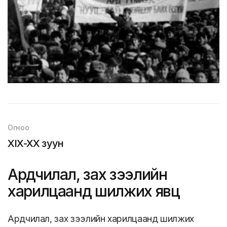
Огноо
XIX-XX зуун
Ардчилал, зах зээлийн
харилцаанд шилжих явц
Ардчилал, зах зээлийн харилцаанд шилжих