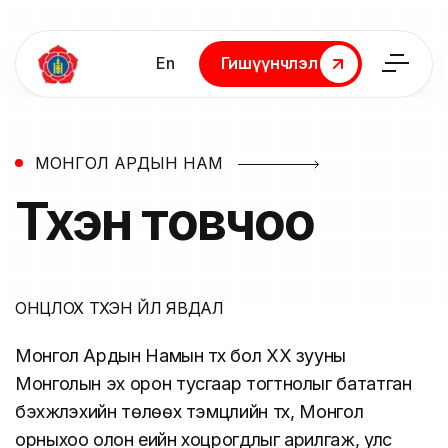
En
Гишүүнчлэл
Гишүүнчлэл
МОНГОЛ АРДЫН НАМ
Түүхэн
товчоо
ОНЦЛОХ ТҮҮХЭН ҮЙЛ ЯВДАЛ
Монгол Ардын Намын түүх бол ХХ зууны
Монголын эх орон тусгаар тогтнолыг бататган
бэхжүүлэхийн төлөөх тэмцлийн түүх, Монгол
орныхоо олон үеийн хоцрогдлыг арилгаж, улс