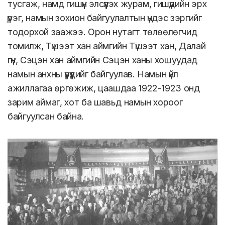
тусгаж, намд гишүүн элсүүлэх журам, гишүүдийн эрх
үүрэг, намын зохион байгуулалтын үндэс зэргийг
тодорхой заажээ. Орон нутагт төлөөлөгчид
томилж, Түшээт хан аймгийн Түшээт хан, Далай
гүн, Сэцэн хан аймгийн Сэцэн ханы хошуудад
намын анхны үүрүүдийг байгуулав. Намын үйл
ажиллагаа өргөжиж, цаашдаа 1922-1923 онд
зарим аймаг, хот ба шавьд намын хороог
байгуулсан байна.