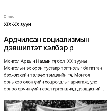
Огноо
XIX-XX зуун
Ардчилсан социализмын
дэвшилтэт хэлбэр рүү
Монгол Ардын Намын түүх бол ХХ зууны
Монголын эх орон тусгаар тогтнолыг бататган
бэхжүүлэхийн төлөөх тэмцлийн түүх, Монгол
орныхоо олон үеийн хоцрогдлыг арилгаж, улс
орноо орчин үеийн соёл иргэншилд дэвшүүлсний…