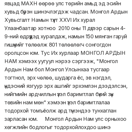
явцад МАХН өөрөө улс төрийн амьд эд эсийн
хувьд бүрэн шинэчлэгдэж чадсан. Монгол Ардын
Хувьсгалт Намын түүхт XXVI Их хурал
Улаанбаатар хотноо 2010 оны 11 дүгээр сарын 4-
9-ний өдрүүдэд хуралдаж, намын 150 мянган гаруй
гишүүнийг төлөөлж 801 төлөөлөгч сонгогдон
оролцсон юм. Тус Их хурлаар МОНГОЛ АРДЫН
НАМ хэмээх уугуул нэрээ сэргээж, "Монгол
Ардын Нам бол Монгол Улсынхаа тусгаар
тогтнол, эрх чөлөө, шударга ёс, эв нэгдэл,
үндэсний язгуур эрх ашгийг эрхэмлэн дээдэлсэн,
нийгмийн ардчиллын үзэл баримтлал бүхий зүүн
төвийн нам мөн" хэмээн үзэл баримтлалаа
тодорхой томъёолж ард түмэндээ тунхаглан
зарласан юм. Монгол Ардын Нам улс орныхоо
хөгжлийн бодлогыг тодорхойлохдоо шинэ