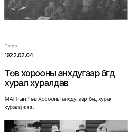
Огноо
1922.02.04
Төв хорооны анхдугаар бүгд
хурал хуралдав
МАН-ын Төв Хорооны анхдугаар бүгд хурал
хуралджээ.