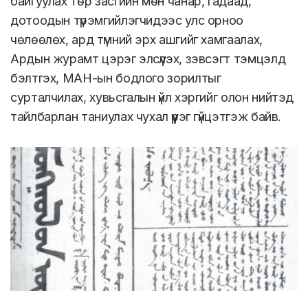
байгуулах төр засгийн мөн чанар, гадаад,
дотоодын түрэмгийлэгчидээс улс орноо
чөлөөлөх, ард түмний эрх ашгийг хамгаалах,
Ардын журамт цэрэг элсүүлэх, зэвсэгт тэмцэлд
бэлтгэх, МАН-ын бодлого зорилтыг
сурталчилах, хувьсгалын үйл хэргийг олон нийтэд
тайлбарлан таниулах чухал үүрэг гүйцэтгэж байв.