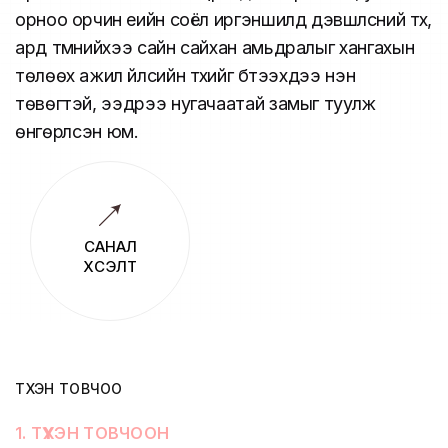
орноо орчин үеийн соёл иргэншилд дэвшүүлсний түүх,
ард түмнийхээ сайн сайхан амьдралыг хангахын
төлөөх ажил үйлсийн түүхийг бүтээхдээ нэн
төвөгтэй, ээдрээ нугачаатай замыг туулж
өнгөрүүлсэн юм.
САНАЛ
ХҮСЭЛТ
ТҮҮХЭН ТОВЧОО
1
.
ТҮҮХЭН ТОВЧООН