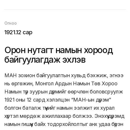
Огноо
1921.12 сар
Орон нутагт намын хороод
байгуулагдаж эхлэв
МАН зохион байгуулалтын хувьд бэхжиж, эгнээ
нь өргөжин, Монгол Ардын Намын Төв Хороо
Намын түр зуурын дүрмийг өөрчлөн боловсруулж
1921 оны 12 сард хэлэлцэн “МАН-ын дүрэм”
болгон баталж түүнийг намын ээлжит их хурал
хүртэл мөрдөж ажиллахаар болжээ. Энэхүү дүрэмд
намын гишүүн байх тодорхойлолтыг анх удаа бүрэн