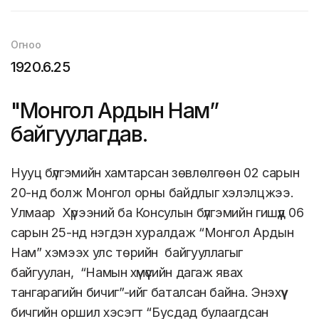
Огноо
1920.6.25
"Монгол Ардын Нам”
байгуулагдав.
Нууц бүлгэмийн хамтарсан зөвлөлгөөн 02 сарын
20-нд болж Монгол орны байдлыг хэлэлцжээ.
Улмаар Хүрээний ба Консулын бүлгэмийн гишүүд 06
сарын 25-нд нэгдэн хуралдаж “Монгол Ардын
Нам” хэмээх улс төрийн байгууллагыг
байгуулан, “Намын хүмүүсийн дагаж явах
тангарагийн бичиг”-ийг баталсан байна. Энэхүү
бичгийн оршил хэсэгт “Бусдад булаагдсан