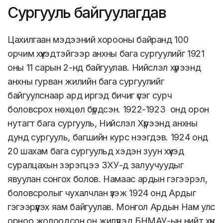
Сургууль байгуулагдав
Цахилгаан мэдээний хорооны байранд 100
орчим хүүхэдтэйгээр анхны бага сургуулийг 1921
оны 11 сарын 2-нд байгуулав. Нийслэл хүрээнд
анхны гурван жилийн бага сургуулийг
байгуулснаар ард иргэд бичиг үсэг сурч
боловсрох нөхцөл бүрдсэн. 1922-1923 онд орон
нутагт бага сургууль, Нийслэл Хүрээнд анхны
дунд сургууль, багшийн курс нээгдэв. 1924 онд
20 шахам бага сургуульд хэдэн зуун хүүхэд
суралцахын зэрэгцээ ЗХУ-д залуучуудыг
явуулан сонгох болов. Намаас ардын гэгээрэл,
боловсролыг чухалчлан үзэж 1924 онд Ардыг
гэгээрүүлэх яам байгуулав. Монгол Ардын Нам улс
орноо жолоодсон он жилүүдэд БНМАУ-ын нийт хүн