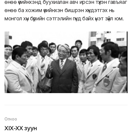
өнөө үеийнхэнд буухиалан авч ирсэн түүхэн гавъяаг
өнөө ба хожим үеийнхэн бишрэн хүндэтгэх нь
монгол хүн бүрийн сэтгэлийн гүнд байх үнэт зүйл юм.
Огноо
XIX-XX зуун