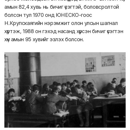
амын 82,4 хувь нь бичиг үсэгтэй, боловсролтой
болсон тул 1970 онд ЮНЕСКО-гоос
Н.Крупскаягийн нэрэмжит олон улсын шагнал
хүртэж, 1988 он гэхэд насанд хүрсэн бичиг үсэгтэн
хүн амын 95 хувийг эзлэх болсон.