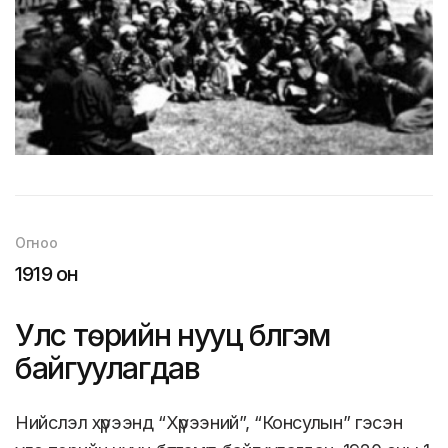
Огноо
1919 он
Улс төрийн нууц бүлгэм
байгуулагдав
Нийслэл хүрээнд “Хүрээний”, “Консулын” гэсэн