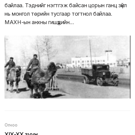
байлаа. Тэднийг нэгтгэж байсан цорын ганц зүйл
нь монгол төрийн тусгаар тогтнол байлаа.
МАХН-ын анхны гишүүдийн…
Огноо
XIX-XX зуун