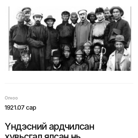
Огноо
1921.07 сар
Үндэсний ардчилсан
хувьсгал ялсан нь