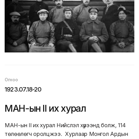
Огноо
1923.07.18-20
МАН-ын II их хурал
МАН-ын II их хурал Нийслэл хүрээнд болж, 114
төлөөлөгч оролцжээ. Хурлаар Монгол Ардын