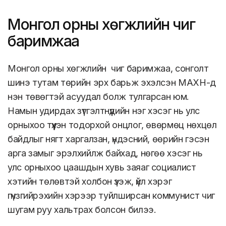
Монгол орны хөгжлийн чиг
баримжаа
Монгол орны хөгжлийн чиг баримжаа, сонголт
шинэ тутам төрийн эрх барьж эхэлсэн МАХН-д
нэн төвөгтэй асуудал болж тулгарсан юм.
Намын удирдах зүтгэлтнүүдийн нэг хэсэг нь улс
орныхоо түүхэн тодорхой онцлог, өвөрмөц нөхцөл
байдлыг нягт харгалзан, үндэсний, өөрийн гэсэн
арга замыг эрэлхийлж байхад, нөгөө хэсэг нь
улс орныхоо цаашдын хувь заяаг социалист
хэтийн төлөвтэй холбон үзэж, үйл хэрэг
гүнзгийрэхийн хэрээр туйлширсан коммунист чиг
шугам руу хальтрах болсон билээ.