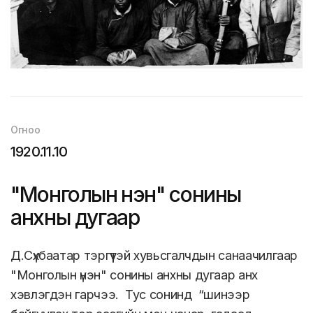
Огноо
1920.11.10
"Монголын үнэн" сонины
анхны дугаар
Д.Сүхбаатар тэргүүтэй хувьсгалчдын санаачилгаар
"Монголын үнэн" сонины анхны дугаар анх
хэвлэгдэн гарчээ. Тус сонинд “шинээр