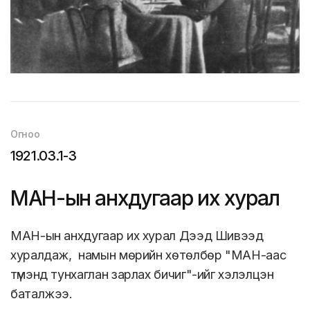
Огноо
1921.03.1-3
МАН-ын анхдугаар их хурал
МАН-ын анхдугаар их хурал Дээд Шивээд
хуралдаж, намын мөрийн хөтөлбөр "МАН-аас
түмэнд тунхаглан зарлах бичиг"-ийг хэлэлцэн
баталжээ.