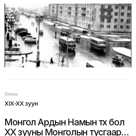
Огноо
XIX-XX зуун
Монгол Ардын Намын түүх бол
ХХ зууны Монголын тусгаар