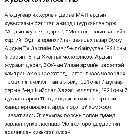
Анхдугаар их хурлын дараа МАН ардын
хувьсгалын бэлтгэл ажилд шуурхайлан орж
“Ардын журамт цэрэг”, “Монгол ардын засгийн
хэргийг бүгд түр ерөнхийлөн захирах газар буюу
Ардын Түр Засгийн Газар”-ыг байгуулан 1921 оны
3 сарын 18-нд Хиагтыг чөлөөлжээ. Ардын
журамт цэрэг, ЗОУ-ын Улаан армийн цэрэгтэй
хамтран эх орноо хятад, цагаантнаас чөлөөлөх
тэмцлийг амжилттай өрнүүлж, 1921 оны 7 дугаар
сарын 6-нд Нийслэл Хүрээг чөлөөлөн, 1921 оны 7
дугаар сарын 11-нд Богдыг хэмжээт эрхтэй
хаанд өргөмжлөн, ардын эрхтэй хэмжээт
цаазат засгийг явуулах болсныг олон түмэнд
зарлан тунхагласнаар Монгол оронд үндэсний
ардчилсан хувьсгал ялсан.