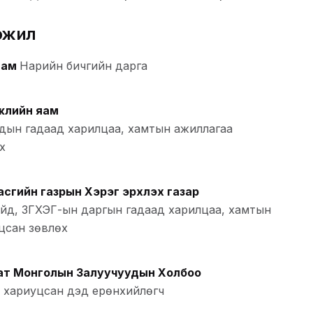
эжил
Нам
Нарийн бичгийн дарга
гжлийн яам
айдын гадаад харилцаа, хамтын ажиллагаа
х
сгийн газрын Хэрэг эрхлэх газар
йд, ЗГХЭГ-ын даргын гадаад харилцаа, хамтын
цсан зөвлөх
ат Монголын Залуучуудын Холбоо
 хариуцсан дэд ерөнхийлөгч