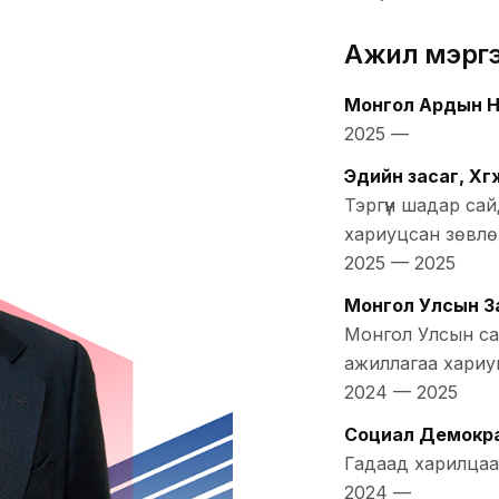
Ажил мэрг
Монгол Ардын 
2025
—
Эдийн засаг, Хө
Тэргүүн шадар с
хариуцсан зөвлө
2025
—
2025
Монгол Улсын За
Монгол Улсын са
ажиллагаа хариу
2024
—
2025
Социал Демокр
Гадаад харилцаа
2024
—