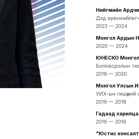
Нийгмийн Ардчи
Дэд ерөнхийлөг
2023
—
2024
Монгол Ардын 
2020
—
2024
ЮНЕСКО Монгол
Боловсролын тө
2018
—
2020
Монгол Улсын И
УИХ-ын гишүүний 
2016
—
2018
Гадаад харилца
2016
—
2016
"Юстис консалт