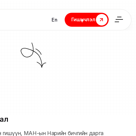
Гишүүнчлэл
En
Гишүүнчлэл
ал
йн гишүүн, МАН-ын Нарийн бичгийн дарга