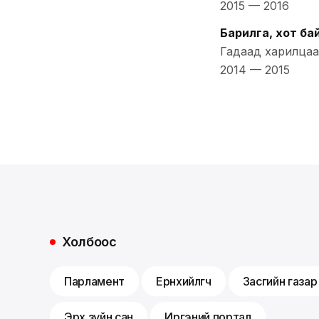
2015
—
2016
Барилга, хот б
Гадаад харилца
2014
—
2015
Холбоос
Парламент
Ерөнхийлөгч
Засгийн газар
Эрх зүйн сан
Иргэний портал