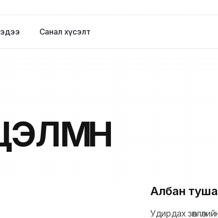
эдээ
Санал хүсэлт
ЦЭЛМҮҮН
Албан туша
Удирдах зөвлөли