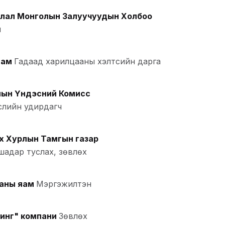
лал Монголын Залуучуудын Холбоо
ч
Нам
Гадаад харилцааны хэлтсийн дарга
ын Үндэсний Комисс
слийн удирдагч
х Хурлын Тамгын газар
шадар туслах, зөвлөх
аны яам
Мэргэжилтэн
инг" компани
Зөвлөх