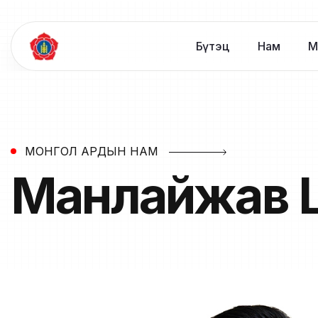
Бүтэц
Нам
М
МОНГОЛ АРДЫН НАМ
Манлайжав