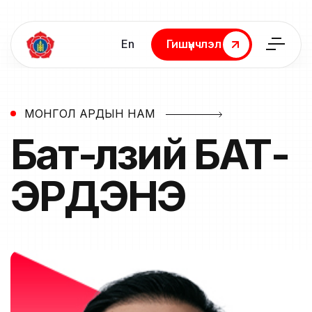
En
Гишүүнчлэл
Гишүүнчлэл
МОНГОЛ АРДЫН НАМ
Бат-Өлзий
БАТ-
ЭРДЭНЭ