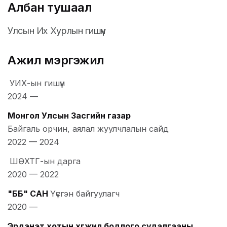
Албан тушаал
Улсын Их Хурлын гишүүн
Ажил мэргэжил
УИХ-ын гишүүн
2024
—
Монгол Улсын Засгийн газар
Байгаль орчин, аялал жуулчлалын сайд
2022
—
2024
ШӨХТГ-ын дарга
2020
—
2022
"ББ" САН
Үүсгэн байгуулагч
2020
—
Эрдэнэт хотын хөгжил бодлого судалгааны