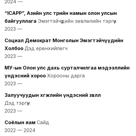
2024
—
“ICAPP”, Азийн улс төрийн намын олон улсын
байгууллага
Эмэгтэйчүүдийн зөвлөлийн тэргүүн
2023
—
Социал Демократ Монголын Эмэгтэйчүүдийн
Холбоо
Дэд ерөнхийлөгч
2023
—
МУ-ын Олон улс дахь сурталчилгаа мэдээллийн
үндэсний хороо
Хорооны дарга
2023
—
Залуучуудын хөгжлийн үндэсний зөвлөл
Дэд тэргүүн
2023
—
Соёлын яам
Сайд
2022
—
2024