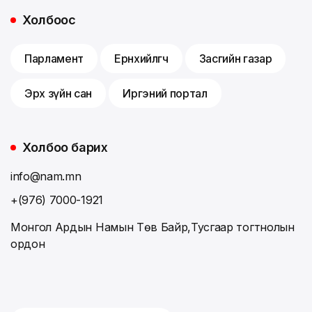
Холбоос
Парламент
Ерөнхийлөгч
Засгийн газар
Эрх зүйн сан
Иргэний портал
Холбоо барих
info@nam.mn
+(976) 7000-1921
Монгол Ардын Намын Төв Байр,Тусгаар тогтнолын
ордон