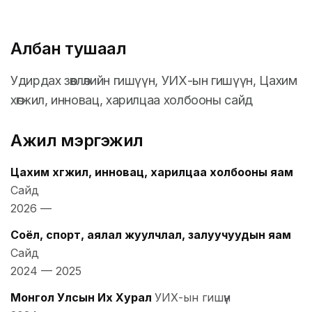
Албан тушаал
Удирдах зөвлөлийн гишүүн, УИХ-ын гишүүн, Цахим
хөгжил, инновац, харилцаа холбооны сайд
Ажил мэргэжил
Цахим хөгжил, инновац, харилцаа холбооны яам
Сайд
2026
—
Соёл, спорт, аялал жуулчлал, залуучуудын яам
Сайд
2024
—
2025
Монгол Улсын Их Хурал
УИХ-ын гишүүн