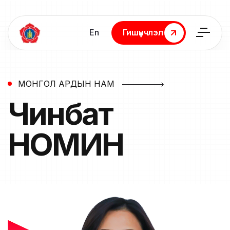
En
Гишүүнчлэл
Гишүүнчлэл
МОНГОЛ АРДЫН НАМ
Чинбат
НОМИН