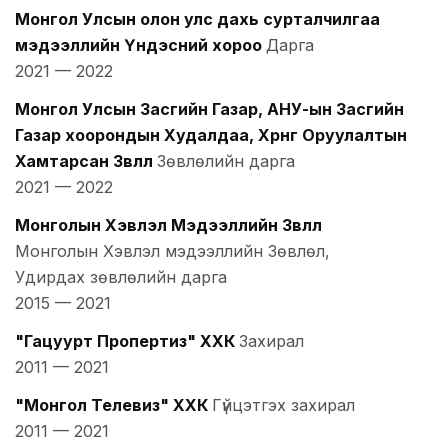
Монгол Улсын олон улс дахь сурталчилгаа
мэдээллийн Үндэсний хороо
Дарга
2021
—
2022
Монгол Улсын Засгийн Газар, АНУ-ын Засгийн
Газар хоорондын Худалдаа, Хөрөнгө Оруулалтын
Хамтарсан Зөвлөл
Зөвлөлийн дарга
2021
—
2022
Монголын Хэвлэл Мэдээллийн Зөвлөл
Монголын Хэвлэл мэдээллийн Зөвлөл,
Удирдах зөвлөлийн дарга
2015
—
2021
"Гацуурт Пропертиз" ХХК
Захирал
2011
—
2021
"Монгол Телевиз" ХХК
Гүйцэтгэх захирал
2011
—
2021