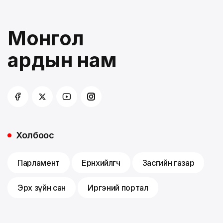
Монгол
ардын нам
Холбоос
Парламент
Ерөнхийлөгч
Засгийн газар
Эрх зүйн сан
Иргэний портал