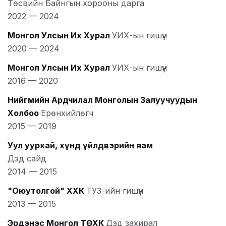
Төсвийн Байнгын хорооны дарга
2022
—
2024
Монгол Улсын Их Хурал
УИХ-ын гишүүн
2020
—
2024
Монгол Улсын Их Хурал
УИХ-ын гишүүн
2016
—
2020
Нийгмийн Ардчилал Монголын Залуучуудын
Холбоо
Ерөнхийлөгч
2015
—
2019
Уул уурхай, хүнд үйлдвэрийн яам
Дэд сайд
2014
—
2015
"Оюутолгой" ХХК
ТУЗ-ийн гишүүн
2013
—
2015
Эрдэнэс Монгол ТӨХК
Дэд захирал