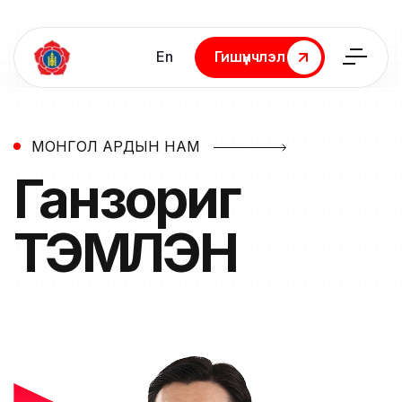
En
Гишүүнчлэл
Гишүүнчлэл
МОНГОЛ АРДЫН НАМ
Ганзориг
ТЭМҮҮЛЭН