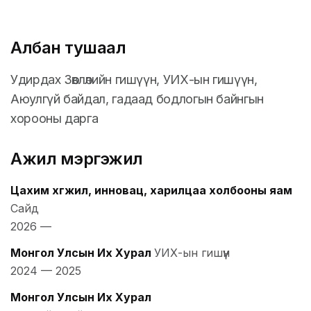
Албан тушаал
Удирдах Зөвлөлийн гишүүн, УИХ-ын гишүүн,
Аюулгүй байдал, гадаад бодлогын байнгын
хорооны дарга
Ажил мэргэжил
Цахим хөгжил, инновац, харилцаа холбооны яам
Сайд
2026
—
Монгол Улсын Их Хурал
УИХ-ын гишүүн
2024
—
2025
Монгол Улсын Их Хурал