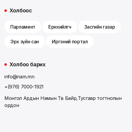
Холбоос
Парламент
Ерөнхийлөгч
Засгийн газар
Эрх зүйн сан
Иргэний портал
Холбоо барих
info@nam.mn
+(976) 7000-1921
Монгол Ардын Намын Төв Байр,Тусгаар тогтнолын
ордон