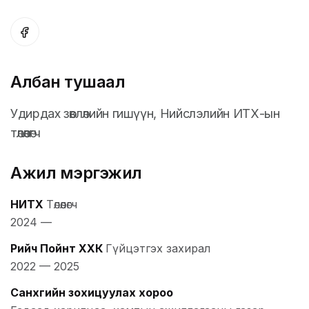
Албан тушаал
Удирдах зөвлөлийн гишүүн, Нийслэлийн ИТХ-ын
төлөөлөгч
Ажил мэргэжил
НИТХ
Төлөөлөгч
2024
—
Рийч Пойнт ХХК
Гүйцэтгэх захирал
2022
—
2025
Санхүүгийн зохицуулах хороо