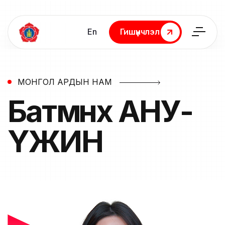
En
Гишүүнчлэл
Гишүүнчлэл
МОНГОЛ АРДЫН НАМ
Батмөнх
АНУ-
ҮЖИН