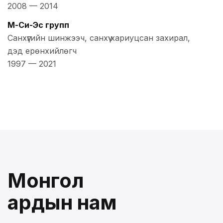
2008
—
2014
М-Си-Эс групп
Санхүүгийн шинжээч, санхүү хариуцсан захирал,
дэд ерөнхийлөгч
1997
—
2021
Монгол
ардын нам