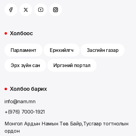
Холбоос
Парламент
Ерөнхийлөгч
Засгийн газар
Эрх зүйн сан
Иргэний портал
Холбоо барих
info@nam.mn
+(976) 7000-1921
Монгол Ардын Намын Төв Байр,Тусгаар тогтнолын
ордон