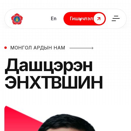
En
Гишүүнчлэл
Гишүүнчлэл
МОНГОЛ АРДЫН НАМ
Дашцэрэн
ЭНХТҮВШИН