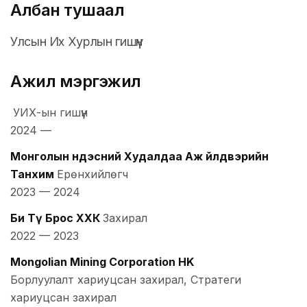
Албан тушаал
Улсын Их Хурлын гишүүн
Ажил мэргэжил
УИХ-ын гишүүн
2024
—
Монголын Үндэсний Худалдаа Аж Үйлдвэрийн
Танхим
Ерөнхийлөгч
2023
—
2024
Би Тү Брос ХХК
Захирал
2022
—
2023
Mongolian Mining Corporation HK
Борлуулалт хариуцсан захирал, Стратеги
хариуцсан захирал