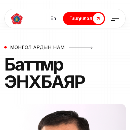
En
Гишүүнчлэл
Гишүүнчлэл
МОНГОЛ АРДЫН НАМ
Баттөмөр
ЭНХБАЯР