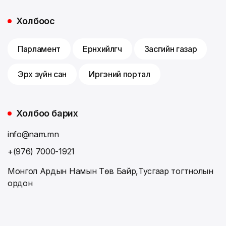
Холбоос
Парламент
Ерөнхийлөгч
Засгийн газар
Эрх зүйн сан
Иргэний портал
Холбоо барих
info@nam.mn
+(976) 7000-1921
Монгол Ардын Намын Төв Байр,Тусгаар тогтнолын
ордон