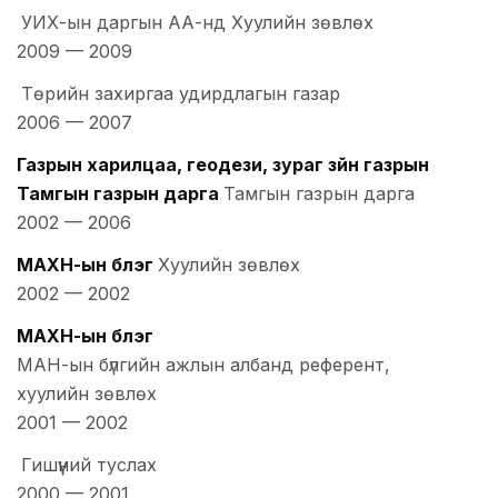
УИХ-ын даргын АА-нд Хуулийн зөвлөх
2009
—
2009
Төрийн захиргаа удирдлагын газар
2006
—
2007
Газрын харилцаа, геодези, зураг зүйн газрын
Тамгын газрын дарга
Тамгын газрын дарга
2002
—
2006
МАХН-ын бүлэг
Хуулийн зөвлөх
2002
—
2002
МАХН-ын бүлэг
МАН-ын бүлгийн ажлын албанд референт,
хуулийн зөвлөх
2001
—
2002
Гишүүний туслах
2000
—
2001