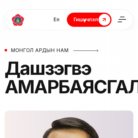
En
Гишүүнчлэл
Гишүүнчлэл
МОНГОЛ АРДЫН НАМ
Дашзэгвэ
АМАРБАЯСГА