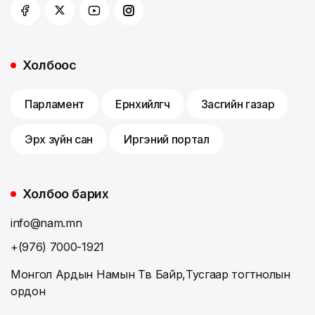
Холбоос
Парламент
Ерөнхийлөгч
Засгийн газар
Эрх зүйн сан
Иргэний портал
Холбоо барих
info@nam.mn
+(976) 7000-1921
Монгол Ардын Намын Төв Байр,Тусгаар тогтнолын
ордон