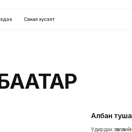
эдээ
Санал хүсэлт
БААТАР
Албан туша
Удирдах зөвлөли