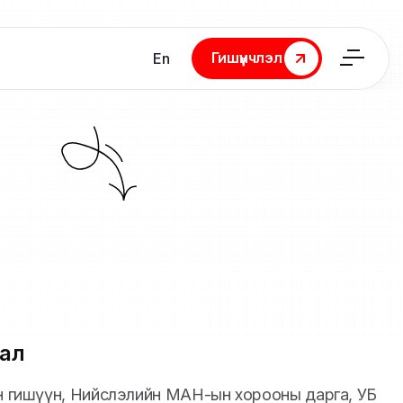
Гишүүнчлэл
En
Гишүүнчлэл
ал
йн гишүүн, Нийслэлийн МАН-ын хорооны дарга, УБ