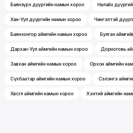
Баянзүрх дүүргийн намын хороо
Налайх дүүрги
Хан-Уул дүүргийн намын хороо
Чингэлтэй дүүрг
Баянхонгор аймгийн намын хороо
Булган аймгий
Дархан-Уул аймгийн намын хороо
Дорноговь ай
Завхан аймгийн намын хороо
Орхон аймгийн на
Сүхбаатар аймгийн намын хороо
Сэлэнгэ аймги
Хөвсгөл аймгийн намын хороо
Хэнтий аймгийн нам
©
2026
Монгол ардын нам