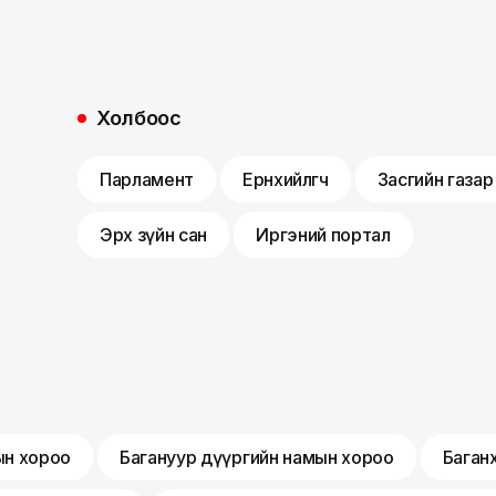
Холбоос
Парламент
Ерөнхийлөгч
Засгийн газар
Эрх зүйн сан
Иргэний портал
ын хороо
Багануур дүүргийн намын хороо
Баган