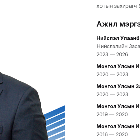
хотын захирагч б
Ажил мэрг
Нийслэл Улаанб
Нийслэлийн Засаг
2023
—
2026
Монгол Улсын И
2020
—
2023
Монгол Улсын З
2020
—
2023
Монгол Улсын И
2019
—
2020
Монгол Улсын И
2016
—
2020