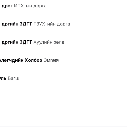
дүүрэг
ИТХ-ын дарга
дүүргийн ЗДТГ
ТЗУХ-ийн дарга
дүүргийн ЗДТГ
Хуулийн зөвлөх
өлөгчдийн Холбоо
Өмгөөлөгч
уль
Багш