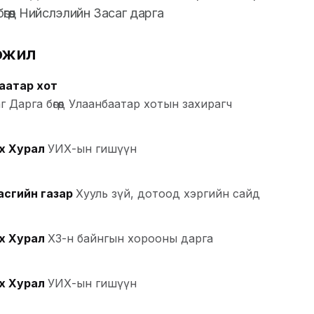
өгөөд Нийслэлийн Засаг дарга
эжил
аатар хот
 Дарга бөгөөд Улаанбаатар хотын захирагч
х Хурал
УИХ-ын гишүүн
асгийн газар
Хууль зүй, дотоод хэргийн сайд
х Хурал
ХЗ-н байнгын хорооны дарга
х Хурал
УИХ-ын гишүүн