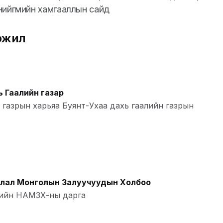
нийгмийн хамгааллын сайд
эжил
 Гаалийн газар
 газрын харьяа Буянт-Ухаа дахь гаалийн газрын
лал Монголын Залуучуудын Холбоо
гийн НАМЗХ-ны дарга