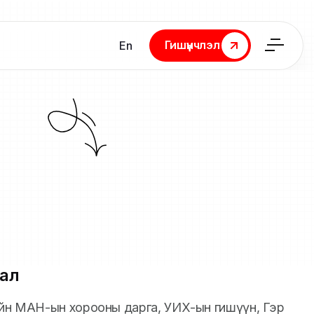
Гишүүнчлэл
En
Гишүүнчлэл
ал
ийн МАН-ын хорооны дарга, УИХ-ын гишүүн, Гэр