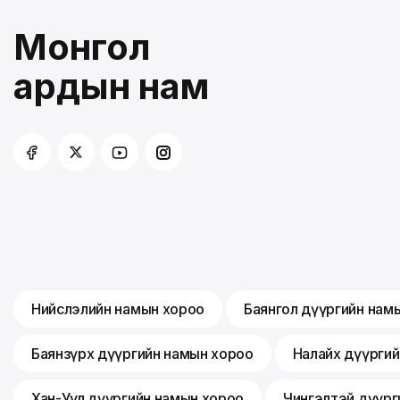
Монгол
ардын нам
Нийслэлийн намын хороо
Баянгол дүүргийн нам
Баянзүрх дүүргийн намын хороо
Налайх дүүрги
Хан-Уул дүүргийн намын хороо
Чингэлтэй дүүрг