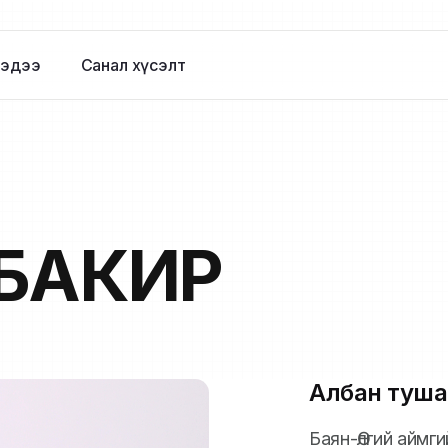
эдээ
Санал хүсэлт
БАКИР
Албан туша
Баян-Өлгий аймг