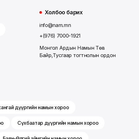
Холбоо барих
info@nam.mn
+(976) 7000-1921
Монгол Ардын Намын Төв
Байр,Тусгаар тогтнолын ордон
хангай дүүргийн намын хороо
оо
Сүхбаатар дүүргийн намын хороо
Баян-Өлгий аймгийн намын хороо