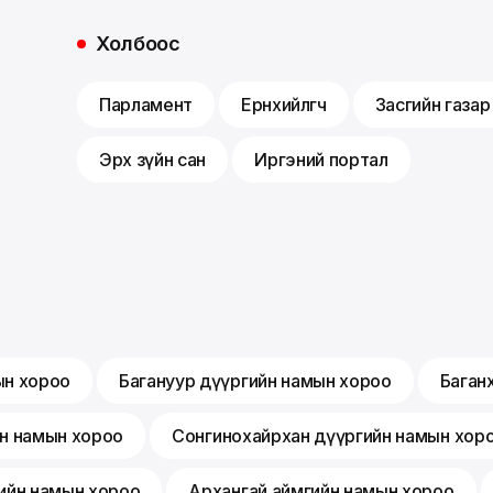
Холбоос
Парламент
Ерөнхийлөгч
Засгийн газар
Эрх зүйн сан
Иргэний портал
ын хороо
Багануур дүүргийн намын хороо
Баган
йн намын хороо
Сонгинохайрхан дүүргийн намын хор
ийн намын хороо
Архангай аймгийн намын хороо