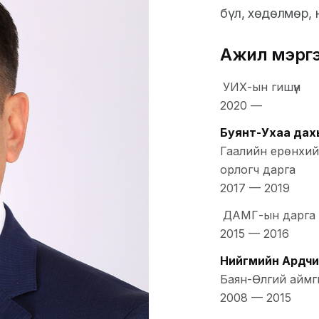
бүл, хөдөлмөр, 
Ажил мэрг
УИХ-ын гишүүн
2020
—
Буянт-Ухаа дахь
Гаалийн ерөнхий
орлогч дарга
2017
—
2019
ДАМГ-ын дарга
2015
—
2016
Нийгмийн Ардчи
Баян-Өлгий айм
2008
—
2015