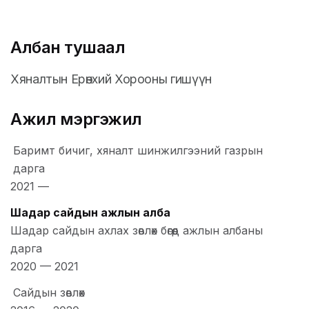
Албан тушаал
Хяналтын Ерөнхий Хорооны гишүүн
Ажил мэргэжил
Баримт бичиг, хяналт шинжилгээний газрын
дарга
2021
—
Шадар сайдын ажлын алба
Шадар сайдын ахлах зөвлөх бөгөөд ажлын албаны
дарга
2020
—
2021
Сайдын зөвлөх