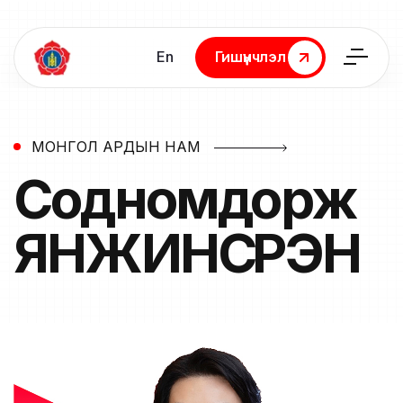
En
Гишүүнчлэл
Гишүүнчлэл
МОНГОЛ АРДЫН НАМ
Содномдорж
ЯНЖИНСҮРЭН