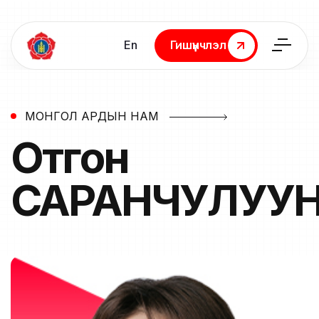
En
Гишүүнчлэл
Гишүүнчлэл
МОНГОЛ АРДЫН НАМ
Отгон
САРАНЧУЛУУ