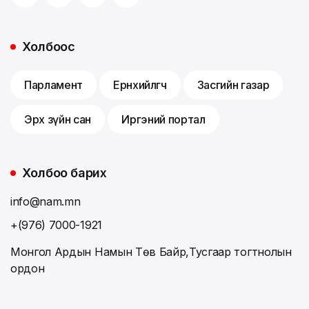
Холбоос
Парламент
Ерөнхийлөгч
Засгийн газар
Эрх зүйн сан
Иргэний портал
Холбоо барих
info@nam.mn
+(976) 7000-1921
Монгол Ардын Намын Төв Байр,Тусгаар тогтнолын
ордон