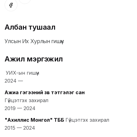
Албан тушаал
Улсын Их Хурлын гишүүн
Ажил мэргэжил
УИХ-ын гишүүн
2024
—
Ажиа гэгээний зөв тэтгэлэг сан
Гүйцэтгэх захирал
2019
—
2024
"Ахиллис Монгол" ТББ
Гүйцэтгэх захирал
2015
—
2024