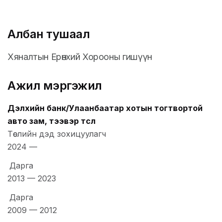
Албан тушаал
Хяналтын Ерөнхий Хорооны гишүүн
Ажил мэргэжил
Дэлхийн банк/Улаанбаатар хотын тогтвортой
авто зам, тээвэр төсөл
Төслийн дэд зохицуулагч
2024
—
Дарга
2013
—
2023
Дарга
2009
—
2012