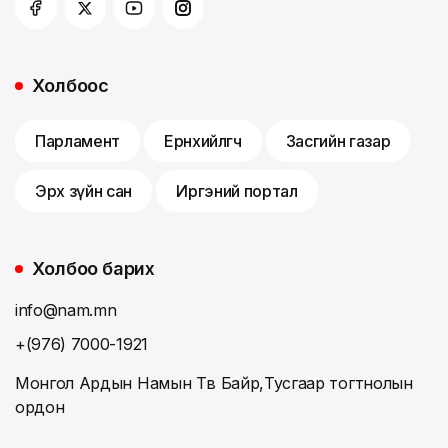
Холбоос
Парламент
Ерөнхийлөгч
Засгийн газар
Эрх зүйн сан
Иргэний портал
Холбоо барих
info@nam.mn
+(976) 7000-1921
Монгол Ардын Намын Төв Байр,Тусгаар тогтнолын
ордон