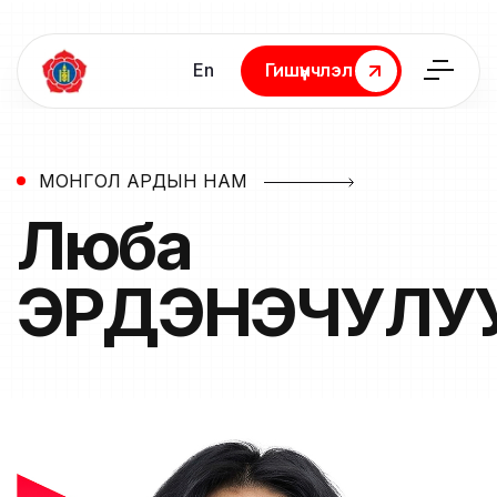
En
Гишүүнчлэл
Гишүүнчлэл
МОНГОЛ АРДЫН НАМ
Люба
ЭРДЭНЭЧУЛУ