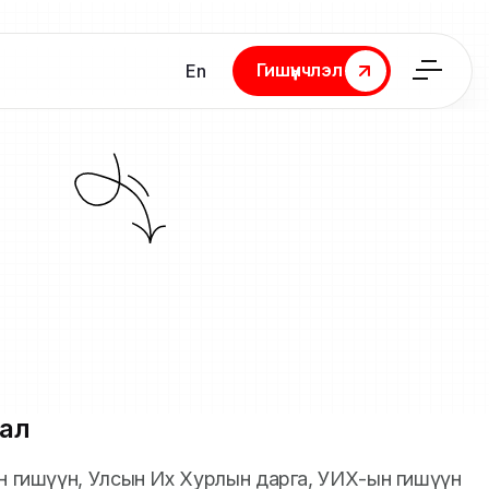
Гишүүнчлэл
En
Гишүүнчлэл
ал
йн гишүүн, Улсын Их Хурлын дарга, УИХ-ын гишүүн