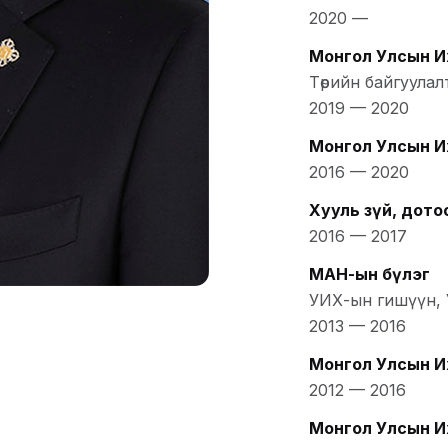
2020
—
Монгол Улсын И
Төрийн байгуула
2019
—
2020
Монгол Улсын И
2016
—
2020
Хууль зүй, дото
2016
—
2017
МАН-ын бүлэг
УИХ-ын гишүүн,
2013
—
2016
Монгол Улсын И
2012
—
2016
Монгол Улсын И