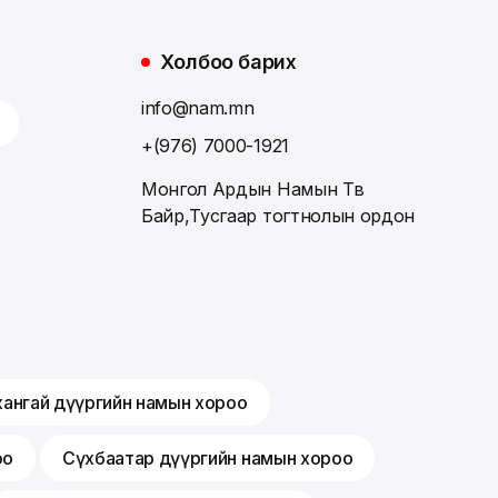
Холбоо барих
info@nam.mn
+(976) 7000-1921
Монгол Ардын Намын Төв
Байр,Тусгаар тогтнолын ордон
хангай дүүргийн намын хороо
оо
Сүхбаатар дүүргийн намын хороо