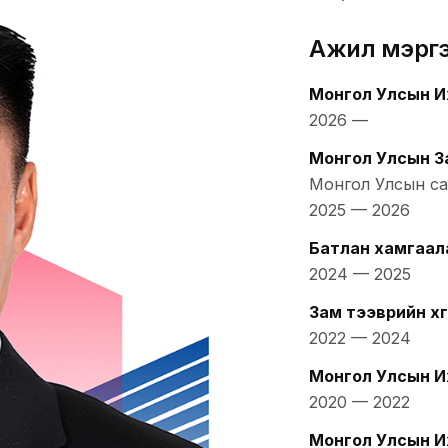
Ажил мэрг
Монгол Улсын И
2026
—
Монгол Улсын З
Монгол Улсын са
2025
—
2026
Батлан хамгаал
2024
—
2025
Зам тээврийн хө
2022
—
2024
Монгол Улсын И
2020
—
2022
Монгол Улсын И