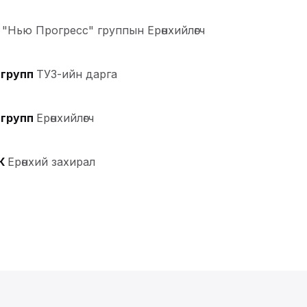
"Нью Прогресс" группын Ерөнхийлөгч
 групп
ТУЗ-ийн дарга
 групп
Ерөнхийлөгч
К
Ерөнхий захирал