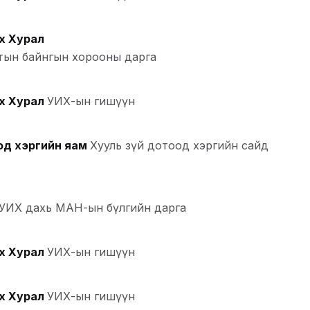
х Хурал
лтын байнгын хорооны дарга
х Хурал
УИХ-ын гишүүн
од хэргийн яам
Хууль зүй дотоод хэргийн сайд
 УИХ дахь МАН-ын бүлгийн дарга
х Хурал
УИХ-ын гишүүн
х Хурал
УИХ-ын гишүүн