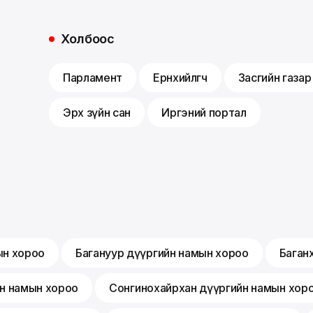
Холбоос
Парламент
Ерөнхийлөгч
Засгийн газар
Эрх зүйн сан
Иргэний портал
ын хороо
Багануур дүүргийн намын хороо
Баган
йн намын хороо
Сонгинохайрхан дүүргийн намын хор