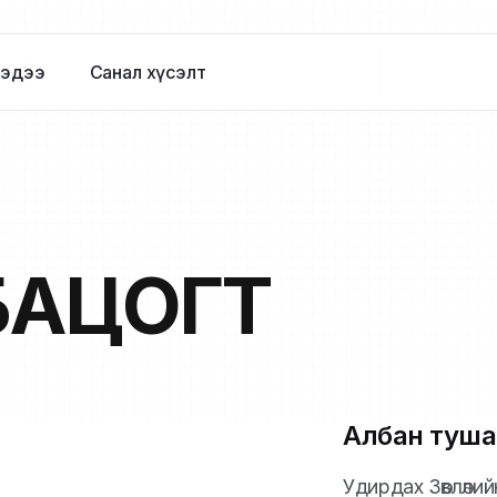
эдээ
Санал хүсэлт
БАЦОГТ
Албан туша
Удирдах Зөвлөли