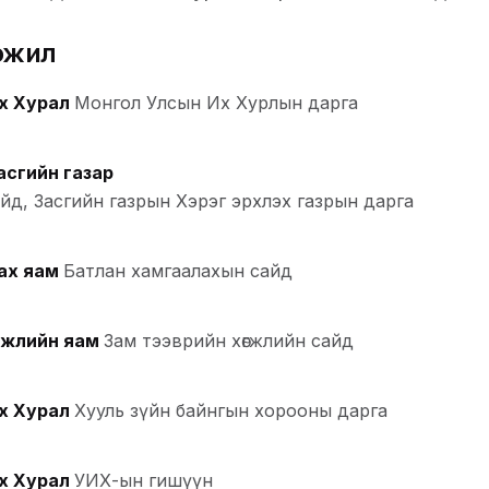
эжил
х Хурал
Монгол Улсын Их Хурлын дарга
асгийн газар
йд, Засгийн газрын Хэрэг эрхлэх газрын дарга
ах яам
Батлан хамгаалахын сайд
гжлийн яам
Зам тээврийн хөгжлийн сайд
х Хурал
Хууль зүйн байнгын хорооны дарга
х Хурал
УИХ-ын гишүүн