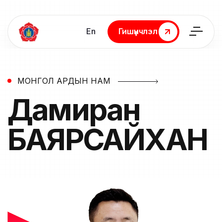
En
Гишүүнчлэл
Гишүүнчлэл
МОНГОЛ АРДЫН НАМ
Дамиран
БАЯРСАЙХАН