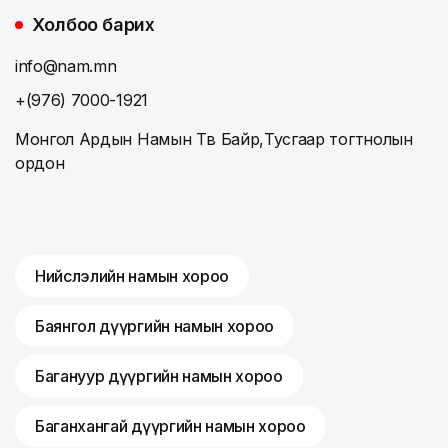
Холбоо барих
info@nam.mn
+(976) 7000-1921
Монгол Ардын Намын Төв Байр,Тусгаар тогтнолын
ордон
Нийслэлийн намын хороо
Баянгол дүүргийн намын хороо
Багануур дүүргийн намын хороо
Баганхангай дүүргийн намын хороо