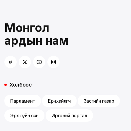
Монгол
ардын нам
Холбоос
Парламент
Ерөнхийлөгч
Засгийн газар
Эрх зүйн сан
Иргэний портал