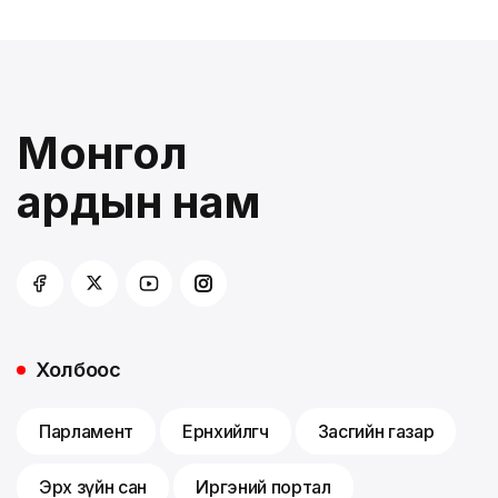
Монгол
ардын нам
Холбоос
Парламент
Ерөнхийлөгч
Засгийн газар
Эрх зүйн сан
Иргэний портал