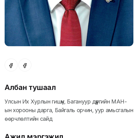
Албан тушаал
Улсын Их Хурлын гишүүн, Багануур дүүргийн МАН-
ын хорооны дарга, Байгаль орчин, уур амьсгалын
өөрчлөлтийн сайд
Ажил мэргэжил