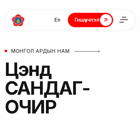
En
Гишүүнчлэл
Гишүүнчлэл
МОНГОЛ АРДЫН НАМ
Цэнд
САНДАГ-
ОЧИР