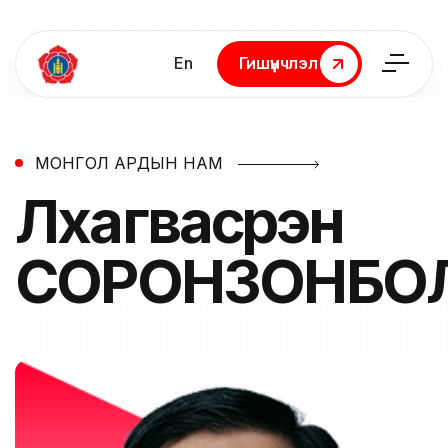
En
Гишүүнчлэл
Гишүүнчлэл
МОНГОЛ АРДЫН НАМ
Лхагвасүрэн
СОРОНЗОНБО