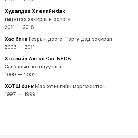
Худалдаа Хөгжлийн бак
гүйцэтгэх захирлын орлогч
2011
—
2018
Хас банк
Газрын дарга, Тэргүүн дэд захирал
2008
—
2011
Хөгжлийн Алтан Сан ББСБ
Салбарын зохицуулагч
1999
—
2001
ХОТШ банк
Маркетингийн мэргэжилтэн
1997
—
1999