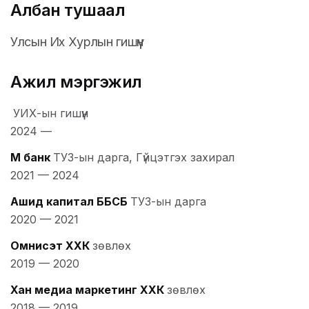
Албан тушаал
Улсын Их Хурлын гишүүн
Ажил мэргэжил
УИХ-ын гишүүн
2024
—
М банк
ТУЗ-ын дарга, Гүйцэтгэх захирал
2021
—
2024
Ашид капитал ББСБ
ТУЗ-ын дарга
2020
—
2021
Омнисэт ХХК
зөвлөх
2019
—
2020
Хан медиа маркетинг ХХК
зөвлөх
2018
—
2019