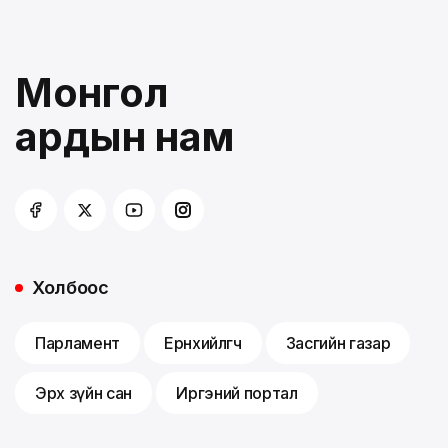
Монгол
ардын нам
Холбоос
Парламент
Ерөнхийлөгч
Засгийн газар
Эрх зүйн сан
Иргэний портал