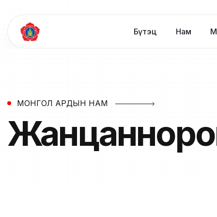
Бүтэц
Нам
М
МОНГОЛ АРДЫН НАМ
Жанцанноро