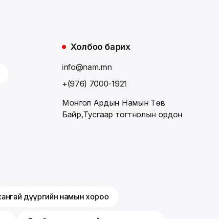
Холбоо барих
info@nam.mn
+(976) 7000-1921
Монгол Ардын Намын Төв
Байр,Тусгаар тогтнолын ордон
хангай дүүргийн намын хороо