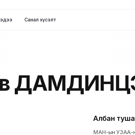
эдээ
Санал хүсэлт
в
ДАМДИНЦ
Албан туша
МАН-ын УЗАА-ны