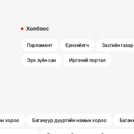
Холбоос
Парламент
Ерөнхийлөгч
Засгийн газар
Эрх зүйн сан
Иргэний портал
ын хороо
Багануур дүүргийн намын хороо
Баган