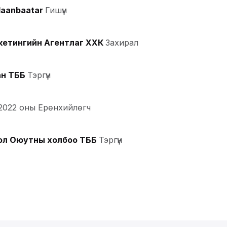
laanbaatar
Гишүүн
кетингийн Агентлаг ХХК
Захирал
ан ТББ
Тэргүүн
2022 оны Ерөнхийлөгч
ол Оюутны холбоо ТББ
Тэргүүн