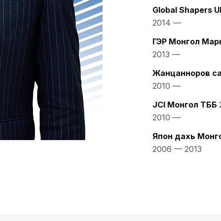
Global Shapers U
2014
—
ГЭР Монгол Мар
2013
—
Жанцанноров с
2010
—
JCI Монгол ТББ
2010
—
Япон дахь Монг
2006
—
2013