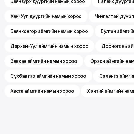
Баянзүрх дүүргийн намын хороо
Налайх дүүрги
Хан-Уул дүүргийн намын хороо
Чингэлтэй дүүрг
Баянхонгор аймгийн намын хороо
Булган аймгий
Дархан-Уул аймгийн намын хороо
Дорноговь ай
Завхан аймгийн намын хороо
Орхон аймгийн на
Сүхбаатар аймгийн намын хороо
Сэлэнгэ аймги
Хөвсгөл аймгийн намын хороо
Хэнтий аймгийн нам
©
2026
Монгол ардын нам