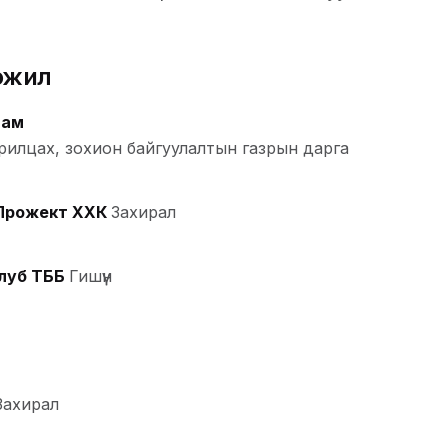
эжил
Нам
рилцах, зохион байгуулалтын газрын дарга
Прожект ХХК
Захирал
клуб ТББ
Гишүүн
Захирал