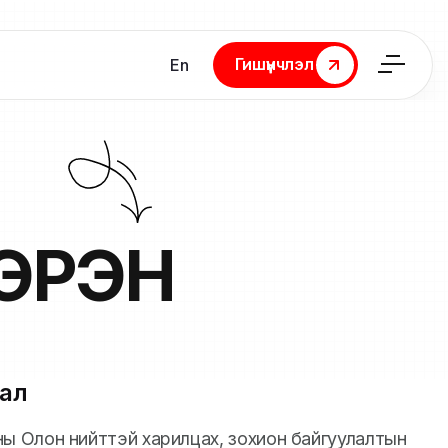
Гишүүнчлэл
En
Гишүүнчлэл
ЭРЭН
ал
 Олон нийттэй харилцах, зохион байгуулалтын