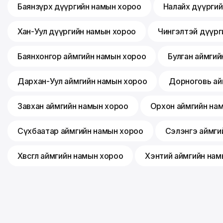
Баянзүрх дүүргийн намын хороо
Налайх дүүрги
Хан-Уул дүүргийн намын хороо
Чингэлтэй дүүрг
Баянхонгор аймгийн намын хороо
Булган аймгий
Дархан-Уул аймгийн намын хороо
Дорноговь ай
Завхан аймгийн намын хороо
Орхон аймгийн на
Сүхбаатар аймгийн намын хороо
Сэлэнгэ аймги
Хөвсгөл аймгийн намын хороо
Хэнтий аймгийн нам
©
2026
Монгол ардын нам