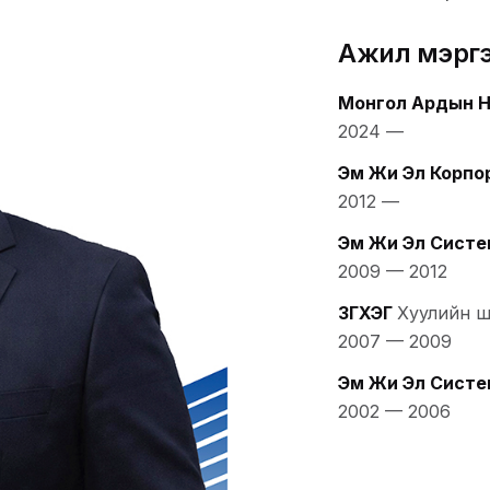
Ажил мэрг
Монгол Ардын 
2024
—
Эм Жи Эл Корпо
2012
—
Эм Жи Эл Сист
2009
—
2012
ЗГХЭГ
Хуулийн 
2007
—
2009
Эм Жи Эл Сист
2002
—
2006