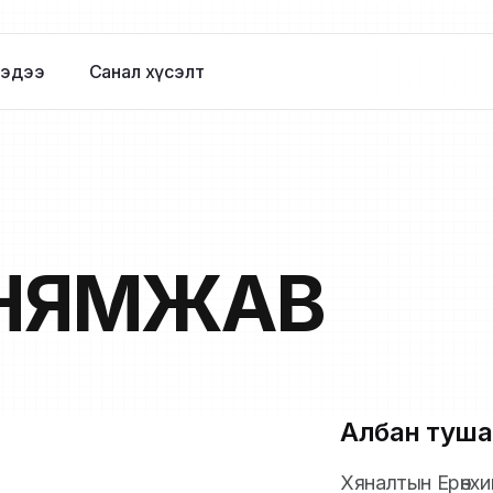
эдээ
Санал хүсэлт
НЯМЖАВ
Албан туша
Хяналтын Ерөнх