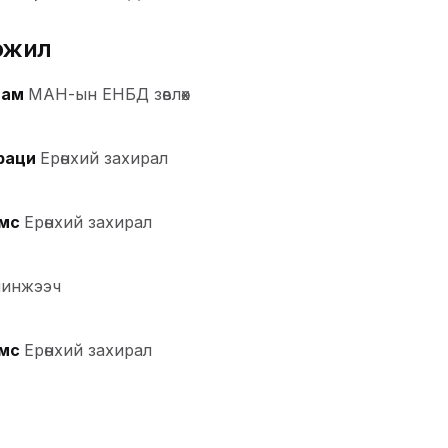
эжил
Нам
МАН-ын ЕНБД зөвлөх
раци
Ерөнхий захирал
емс
Ерөнхий захирал
шинжээч
емс
Ерөнхий захирал