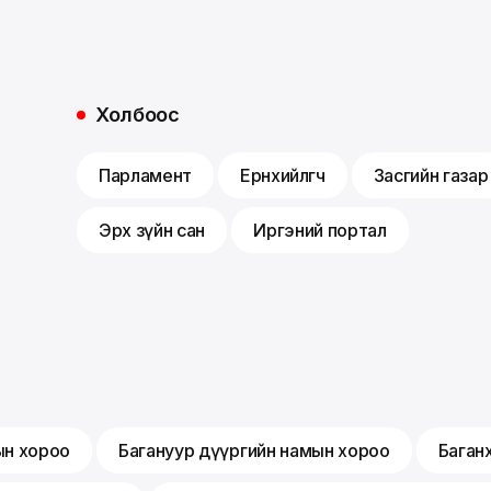
Холбоос
Парламент
Ерөнхийлөгч
Засгийн газар
Эрх зүйн сан
Иргэний портал
ын хороо
Багануур дүүргийн намын хороо
Баган