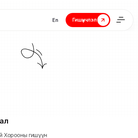
Гишүүнчлэл
En
Гишүүнчлэл
ал
ий Хорооны гишүүн