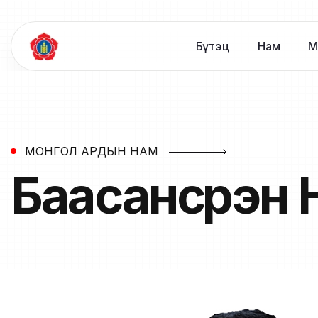
Бүтэц
Нам
М
МОНГОЛ АРДЫН НАМ
Баасансүрэн