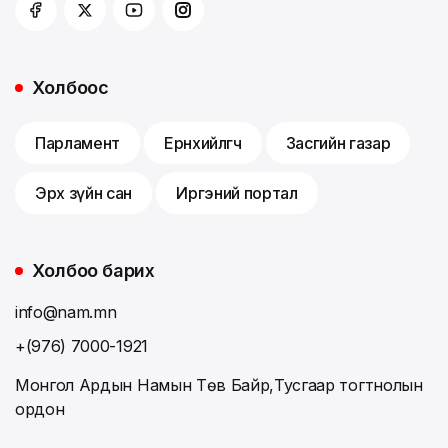
Холбоос
Парламент
Ерөнхийлөгч
Засгийн газар
Эрх зүйн сан
Иргэний портал
Холбоо барих
info@nam.mn
+(976) 7000-1921
Монгол Ардын Намын Төв Байр,Тусгаар тогтнолын
ордон