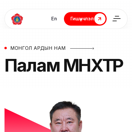
En
Гишүүнчлэл
Гишүүнчлэл
МОНГОЛ АРДЫН НАМ
Палам
МӨНХТӨР