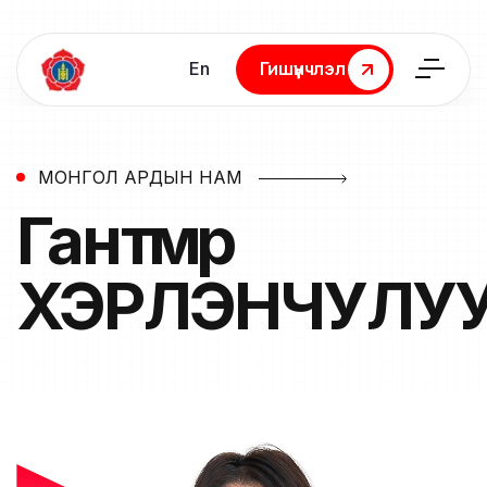
En
Гишүүнчлэл
Гишүүнчлэл
МОНГОЛ АРДЫН НАМ
Гантөмөр
ХЭРЛЭНЧУЛУ