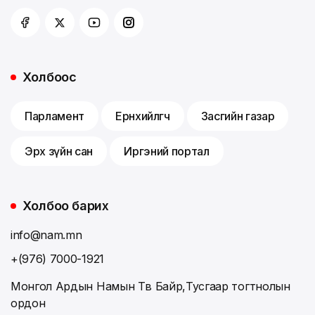
Холбоос
Парламент
Ерөнхийлөгч
Засгийн газар
Эрх зүйн сан
Иргэний портал
Холбоо барих
info@nam.mn
+(976) 7000-1921
Монгол Ардын Намын Төв Байр,Тусгаар тогтнолын
ордон