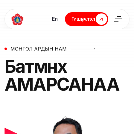
En
Гишүүнчлэл
Гишүүнчлэл
МОНГОЛ АРДЫН НАМ
Батмөнх
АМАРСАНАА