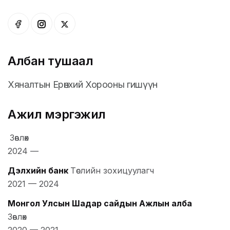
Албан тушаал
Хяналтын Ерөнхий Хорооны гишүүн
Ажил мэргэжил
Зөвлөх
2024
—
Дэлхийн банк
Төслийн зохицуулагч
2021
—
2024
Монгол Улсын Шадар сайдын Ажлын алба
Зөвлөх
2020
—
2021